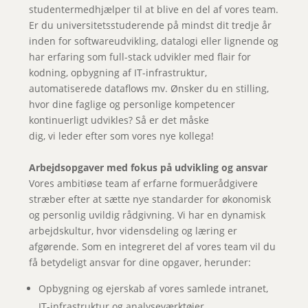
studentermedhjælper til at blive en del af vores team.
Er du universitetsstuderende på mindst dit tredje år
inden for softwareudvikling, datalogi eller lignende og
har erfaring som full-stack udvikler med flair for
kodning, opbygning af IT-infrastruktur,
automatiserede dataflows mv. Ønsker du en stilling,
hvor dine faglige og personlige kompetencer
kontinuerligt udvikles? Så er det måske
dig, vi leder efter som vores nye kollega!
Arbejdsopgaver med fokus på udvikling og ansvar
Vores ambitiøse team af erfarne formuerådgivere
stræber efter at sætte nye standarder for økonomisk
og personlig uvildig rådgivning. Vi har en dynamisk
arbejdskultur, hvor vidensdeling og læring er
afgørende. Som en integreret del af vores team vil du
få betydeligt ansvar for dine opgaver, herunder:
Opbygning og ejerskab af vores samlede intranet,
IT-infrastruktur og analyseværktøjer