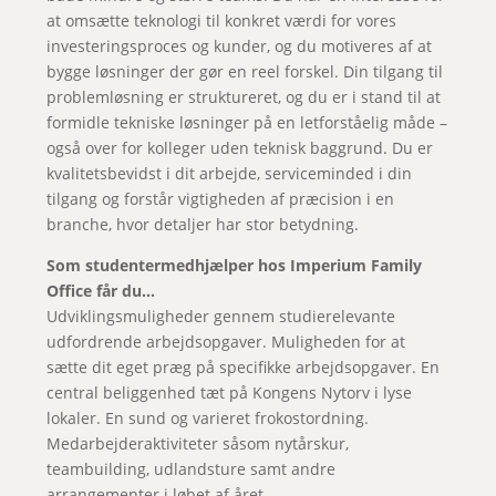
at omsætte teknologi til konkret værdi for vores
investeringsproces og kunder, og du motiveres af at
bygge løsninger der gør en reel forskel. Din tilgang til
problemløsning er struktureret, og du er i stand til at
formidle tekniske løsninger på en letforståelig måde –
også over for kolleger uden teknisk baggrund. Du er
kvalitetsbevidst i dit arbejde, serviceminded i din
tilgang og forstår vigtigheden af præcision i en
branche, hvor detaljer har stor betydning.
Som studentermedhjælper hos Imperium Family
Office får du…
Udviklingsmuligheder gennem studierelevante
udfordrende arbejdsopgaver. Muligheden for at
sætte dit eget præg på specifikke arbejdsopgaver. En
central beliggenhed tæt på Kongens Nytorv i lyse
lokaler. En sund og varieret frokostordning.
Medarbejderaktiviteter såsom nytårskur,
teambuilding, udlandsture samt andre
arrangementer i løbet af året.