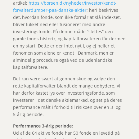
artikel;
https://borsen.dk/nyheder/investor/kendt-
forvalterdumper-paa-danske-aktier
; heri beskrives
det, hvordan fonde, som ikke formår at slå indekset,
bliver lukket ned eller fusioneret med andre
investeringsfonde. På denne måde ”slettes” den
gamle fonds historik, og kapitalforvalteren får dermed
en ny start. Dette er der intet nyt i, og ej heller et
fænomen som alene er kendt i Danmark, men er
almindelig procedure også ved de udenlandske
kapitalforvaltere.
Det kan være svært at gennemskue og vælge den
rette kapitalforvalter blandt de mange udbydere. Vi
har derfor kastet lys over investeringsfonde, som
investerer i det danske aktiemarked, og set på deres
performance målt i forhold til risikoen over en 3- og
5-årig periode.
Performance 3-årig periode:
Ud af de 64 aktive fonde har 50 fonde en levetid på